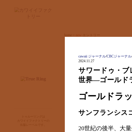
home >
new
エントリー
new
エントリー
cawaii ジャーナル
cawaii ジャーナル
/
CBCジャーナル
2024.11.27
カワイイファクトリーとは
サワードゥ・ブ
世界—ゴールド
ゴールドラッ
サンフランシス
お知らせ
トゥルーリングは
出版物
カワイイファクトリーの
出版レーベルです。
20世紀の後半、大
購入のご案内