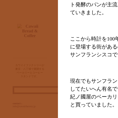
ト発酵のパンが主流
販売店さまへ
ていきました。
トゥルーリングとは
ここから時計を10
に登場する街がある
サンフランシスコで
CBCジャーナル
カワイイファクトリーが
カワイイブレッド&コーヒ
東京・八丁堀で展開する
ベーカリーとコーヒー
ーとは
スタンドです。
現在でもサンフラン
してたいへん有名で
検
索:
紀ノ國屋のベーカリ
と買っていました。
contact :
info@cawaiifactory.jp