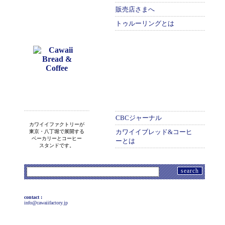
販売店さまへ
トゥルーリングとは
CBCジャーナル
カワイイファクトリーが
カワイイブレッド&コーヒ
東京・八丁堀で展開する
ベーカリーとコーヒー
ーとは
スタンドです。
検
索:
contact :
info@cawaiifactory.jp