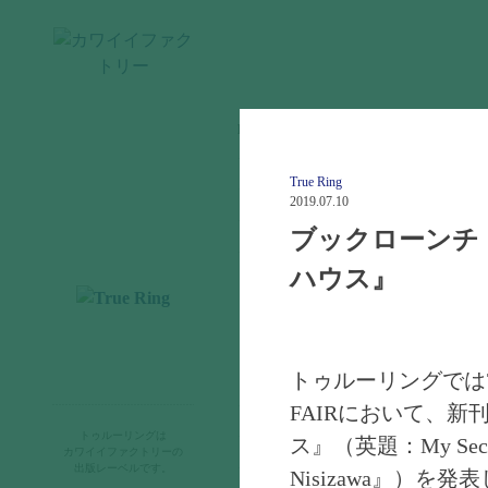
home >
new
エントリー
new
エントリー
True Ring
2019.07.10
cawaii ジャーナル
ブックローンチ
カワイイファクトリーとは
ハウス』
トゥルーリングでは7月
FAIRにおいて、
お知らせ
トゥルーリングは
ス』（英題：My Secret 
出版物
カワイイファクトリーの
出版レーベルです。
Nisizawa』）を発
購入のご案内