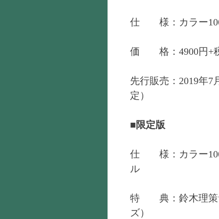
仕 様：カラー10
価 格：4900円+
先行販売：2019年
定）
■限定版
仕 様：カラー10
ル
特 典：鈴木理策
ズ）