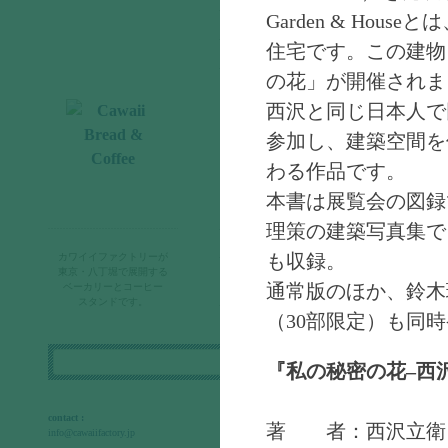
Garden & Ho
販売店さまへ
住宅です。この建物
トゥルーリングとは
の花」が開催されま
西沢と同じ日本人で
参加し、建築空間を
わる作品です。
本書は展覧会の図録
理策の建築写真集で
CBCジャーナル
も収録。
カワイイファクトリーが
カワイイブレッド&コーヒ
東京・八丁堀で展開する
通常版のほか、鈴木
ベーカリーとコーヒー
ーとは
スタンドです。
（30部限定）も同
検
『
私の秘密の花–西
索:
contact :
著 者：西沢立衛
info@cawaiifactory.jp