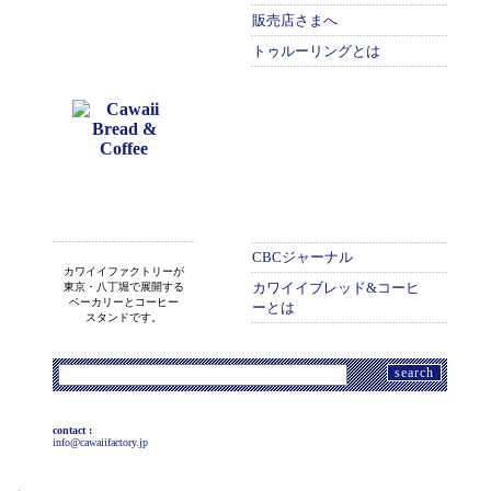
販売店さまへ
トゥルーリングとは
CBCジャーナル
カワイイファクトリーが
カワイイブレッド&コーヒ
東京・八丁堀で展開する
ベーカリーとコーヒー
ーとは
スタンドです。
検
索:
contact :
info@cawaiifactory.jp