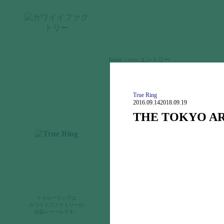
home >
new
エントリー
new
エントリー
cawaii ジャーナル
True Ring
2016.09.14
2018.09.19
カワイイファクトリーとは
THE TOKYO AR
お知らせ
トゥルーリングは
出版物
カワイイファクトリーの
出版レーベルです。
購入のご案内