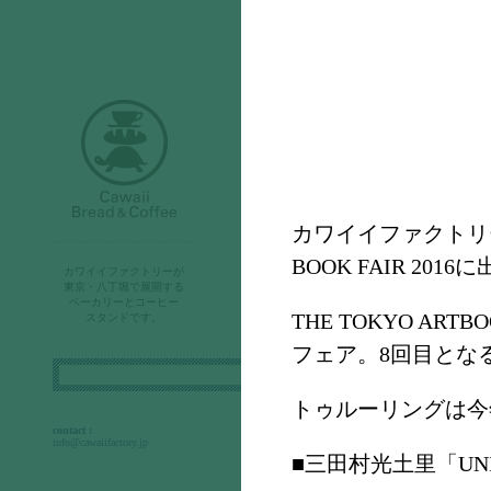
販売店さまへ
トゥルーリングとは
カワイイファクトリー
CBCジャーナル
BOOK FAIR 201
カワイイファクトリーが
カワイイブレッド&コーヒ
東京・八丁堀で展開する
ベーカリーとコーヒー
ーとは
THE TOKYO A
スタンドです。
フェア。8回目となる
検
索:
トゥルーリングは今
contact :
info@cawaiifactory.jp
■三田村光土里「UNIVERS