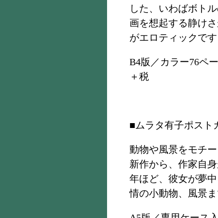
した、いわばボトル
画を想起する静けさ
がエロティックです
B4版／カラー76ペー
＋税
■ムラタ有子ポスト
動物や風景をモチー
新作から、作家自身
年ほど、彼女が夢中
情の小動物、風景ま
A5版／専用ケース入