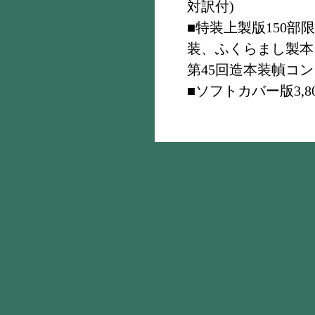
対訳付)
■特装上製版150部
装、ふくらまし製本、背箔押
第45回造本装幀コ
■ソフトカバー版3,800円