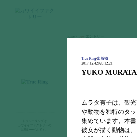
home >
new
エントリー
new
エントリー
cawaii ジャーナル
True Ring
/
出版物
2017.12.4
2020.12.21
カワイイファクトリーとは
YUKO MURATA
ムラタ有子は、観光
や動物を独特のタッ
お知らせ
集めています。本書
トゥルーリングは
出版物
カワイイファクトリーの
彼女が描く動物は、
出版レーベルです。
購入のご案内