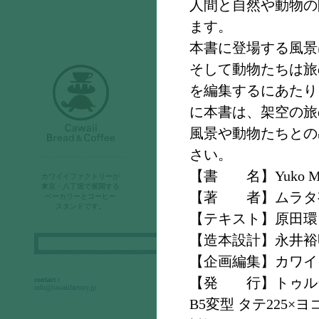
人間と自然や動物の
販売店さまへ
ます。
トゥルーリングとは
本書に登場する風景
そして動物たちは旅の
を編集するにあたり
に本書は、架空の旅
風景や動物たちとの
さい。
CBCジャーナル
【書 名】Yuko Mu
カワイイファクトリーが
カワイイブレッド&コーヒ
東京・八丁堀で展開する
【著 者】ムラタ
ベーカリーとコーヒー
ーとは
スタンドです。
【テキスト】原田環
【造本設計】永井裕
検
索:
【企画編集】カワイ
【発 行】トゥル
contact :
info@cawaiifactory.jp
B5変型 タテ225×